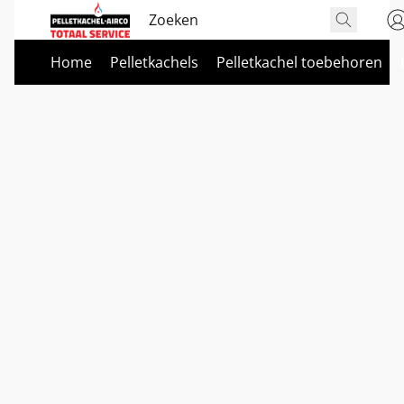
Home
Pelletkachels
Pelletkachel toebehoren