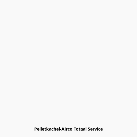
Pelletkachel-Airco Totaal Service