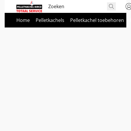
Home
Pelletkachels
Pelletkachel toebehoren