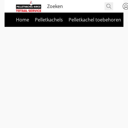
Home
Pelletkachels
Pelletkachel toebehoren