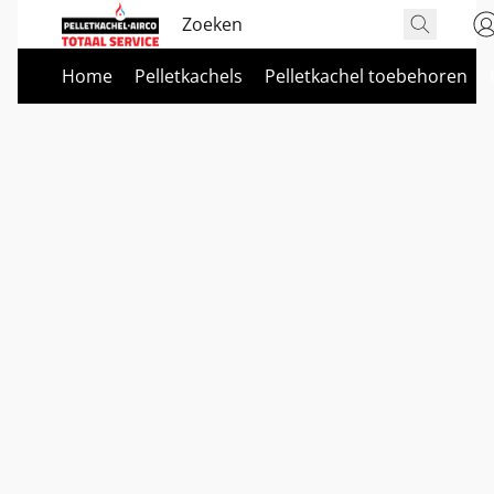
Home
Pelletkachels
Pelletkachel toebehoren