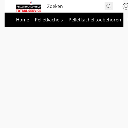
Home
Pelletkachels
Pelletkachel toebehoren