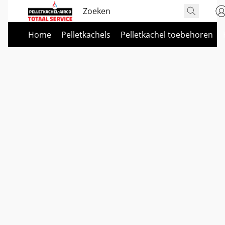
Home
Pelletkachels
Pelletkachel toebehoren